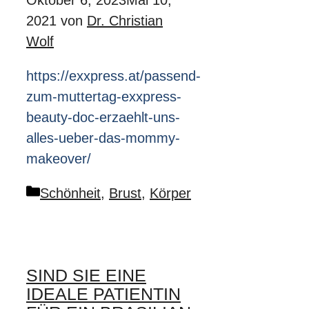
Oktober 6, 2023
Mai 10,
2021
von
Dr. Christian
Wolf
https://exxpress.at/passend-
zum-muttertag-exxpress-
beauty-doc-erzaehlt-uns-
alles-ueber-das-mommy-
makeover/
Kategorien
Schönheit
,
Brust
,
Körper
SIND SIE EINE
IDEALE PATIENTIN