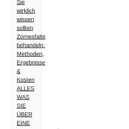
Sie
wirklich
wissen
sollten
Zornesfalte
behandeln:
Methoden,
Ergebnisse
&
Kosten
ALLES
WAS
SIE
ÜBER
EINE