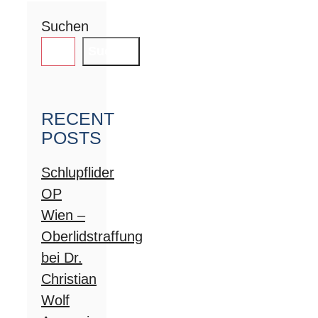
Suchen
Suchen
RECENT
POSTS
Schlupflider
OP
Wien –
Oberlidstraffung
bei Dr.
Christian
Wolf